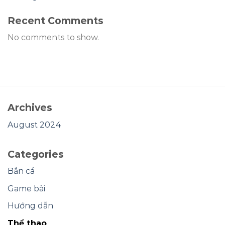
Recent Comments
No comments to show.
Archives
August 2024
Categories
Bắn cá
Game bài
Hướng dẫn
Thể thao