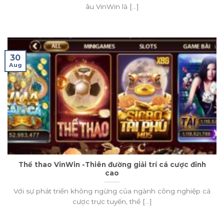
âu VinWin là [...]
30
Aug
Thể thao VinWin -Thiên đường giải trí cá cược đỉnh
cao
Với sự phát triển không ngừng của ngành công nghiệp cá
cược trực tuyến, thể [...]