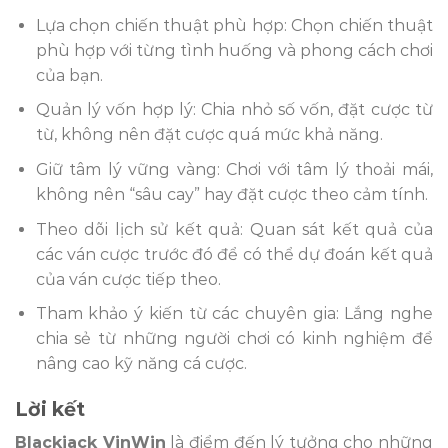
Lựa chọn chiến thuật phù hợp: Chọn chiến thuật
phù hợp với từng tình huống và phong cách chơi
của bạn.
Quản lý vốn hợp lý: Chia nhỏ số vốn, đặt cược từ
từ, không nên đặt cược quá mức khả năng.
Giữ tâm lý vững vàng: Chơi với tâm lý thoải mái,
không nên “sâu cay” hay đặt cược theo cảm tính.
Theo dõi lịch sử kết quả: Quan sát kết quả của
các ván cược trước đó để có thể dự đoán kết quả
của ván cược tiếp theo.
Tham khảo ý kiến từ các chuyên gia: Lắng nghe
chia sẻ từ những người chơi có kinh nghiệm để
nâng cao kỹ năng cá cược.
Lời kết
Blackjack VinWin
là điểm đến lý tưởng cho những