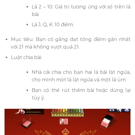
Lá 2 – 10: Giá trị tương ứng với số trên lá
bài.
Lá J, Q, K: 10 điểm.
Mục tiêu: Bạn cố gắng đạt tổng điểm gần nhất
với 21 mà không vượt quá 21.
Luật chia bài:
Nhà cái chia cho bạn hai lá bài lật ngửa,
cho mình một lá lật ngửa và một lá úm.
Bạn có thể rút thêm bài hoặc dừng lại
tùy ý.