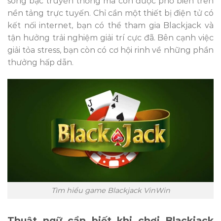
sòng bạc truyền thống mà còn được phổ biến trên
nền tảng trực tuyến. Chỉ cần một thiết bị điện tử có
kết nối internet, bạn có thể tham gia Blackjack và
tận hưởng trải nghiệm giải trí cực đã. Bên cạnh việc
giải tỏa stress, bạn còn có cơ hội rinh về những phần
thưởng hấp dẫn.
Tìm hiểu game Blackjack VinWin
Thuật ngữ cần biết khi chơi Blackjack