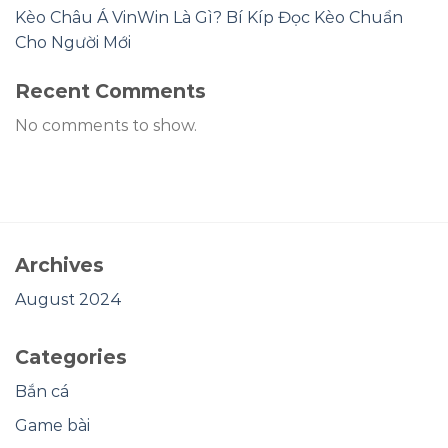
Kèo Châu Á VinWin Là Gì? Bí Kíp Đọc Kèo Chuẩn
Cho Người Mới
Recent Comments
No comments to show.
Archives
August 2024
Categories
Bắn cá
Game bài